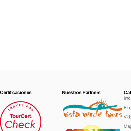
Cidade Verde, el proyecto
transformador de praia
Proyecto de Turismo Responsable en Praia, Cabo Verde:
Transformando el Entorno en
Certificaciones
Nuestros Partners
Ca
Info
Blo
Vid
Mag