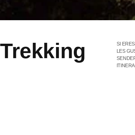
Trekking
SI ERE
LES GUS
SENDER
ITINERA