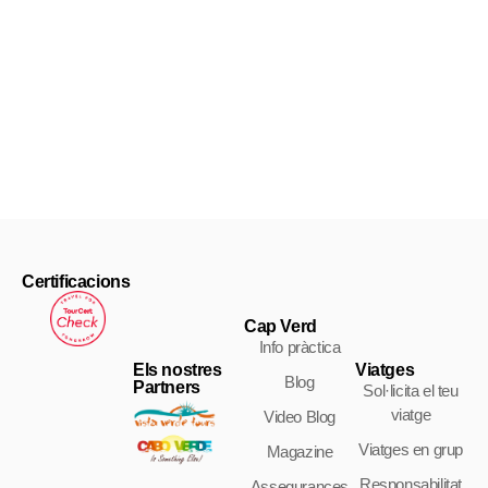
Icones de Cap Verd: un vaixell espanyol encallat a Boa Vista Han
Certificacions
Cap Verd
Info pràctica
Els nostres
Viatges
Blog
Partners
Sol·licita el teu
viatge
Video Blog
Viatges en grup
Magazine
Responsabilitat
Assegurances