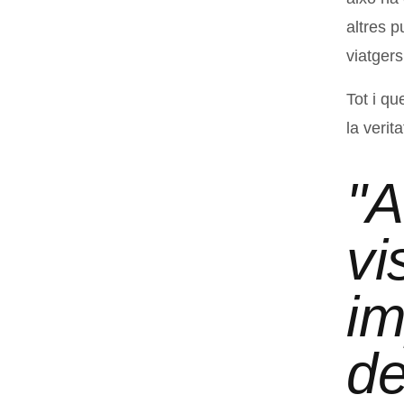
altres p
viatgers
Tot i q
la verit
"A
vi
im
de