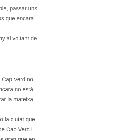
ple, passar uns
sos que encara
ny al voltant de
, Cap Verd no
encara no està
rar la mateixa
o la ciutat que
 de Cap Verd i
més gran que en