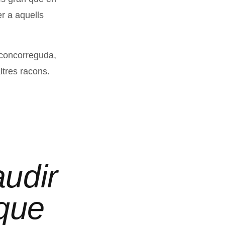
er a aquells
 concorreguda,
ltres racons.
audir
 que