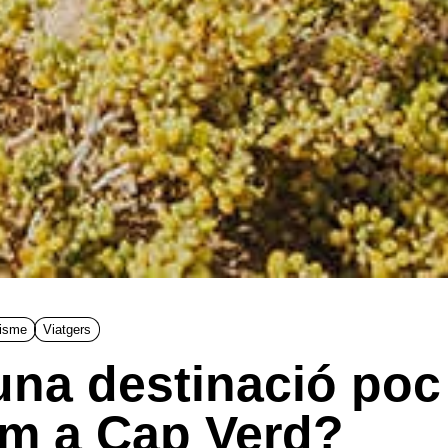
risme
Viatgers
una destinació poc
om a Cap Verd?