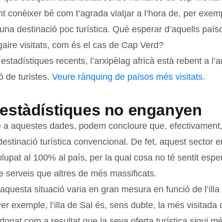
t conèixer bé com t’agrada viatjar a l’hora de, per exem
 una destinació poc turística. Què esperar d’aquells paï
gaire visitats, com és el cas de Cap Verd?
stadístiques recents, l’arxipèlag africà està rebent a l’a
ó de turistes.
Veure rànquing de països més visitats.
 estàdístiques no enganyen
 a aquestes dades, podem concloure que, efectivament
estinació turística convencional. De fet, aquest sector 
upat al 100% al país, per la qual cosa no té sentit espe
e serveis que altres de més massificats.
 aquesta situació varia en gran mesura en funció de l’illa 
 Per exemple, l’illa de Sal és, sens dubte, la més visitada
donat com a resultat que la seva oferta turística sigui 