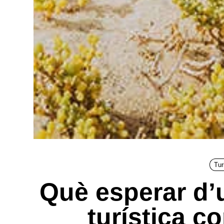
Tu
Què esperar d’
turística c