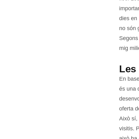
importan
dies en
no són 
Segons e
mig mili
Les
En base
és una d
desenvol
oferta d
Això sí,
visitis.
això ha 