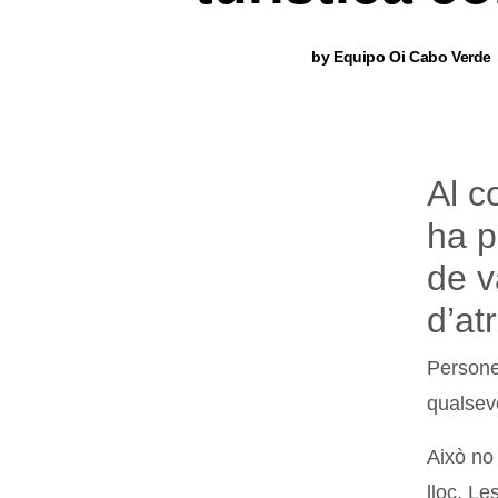
by
Equipo Oi Cabo Verde
Al c
ha p
de v
d’at
Persone
qualsevo
Això no
lloc. Le