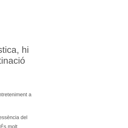
tica, hi
inació
ntreteniment a
essència del
 És molt