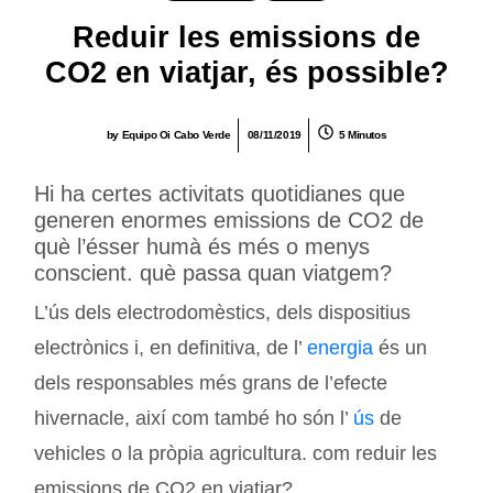
Reduir les emissions de
CO2 en viatjar, és possible?
by
Equipo Oi Cabo Verde
08/11/2019
5 Minutos
Hi ha certes activitats quotidianes que
generen enormes emissions de CO2 de
què l’ésser humà és més o menys
conscient. què passa quan viatgem?
L’ús dels electrodomèstics, dels dispositius
electrònics i, en definitiva, de l’
energia
és un
dels responsables més grans de l’efecte
hivernacle, així com també ho són l’
ús
de
vehicles o la pròpia agricultura. com reduir les
emissions de CO2 en viatjar?