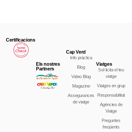
Certificacions
Cap Verd
Info pràctica
Els nostres
Viatges
Blog
Partners
Sol·licita el teu
viatge
Video Blog
Viatges en grup
Magazine
Responsabilitat
Assegurances
de viatge
Agències de
Viatge
Preguntes
freqüents