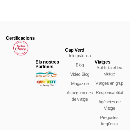
Certificacions
Cap Verd
Info pràctica
Els nostres
Viatges
Blog
Partners
Sol·licita el teu
viatge
Video Blog
Viatges en grup
Magazine
Responsabilitat
Assegurances
de viatge
Agències de
Viatge
Preguntes
freqüents