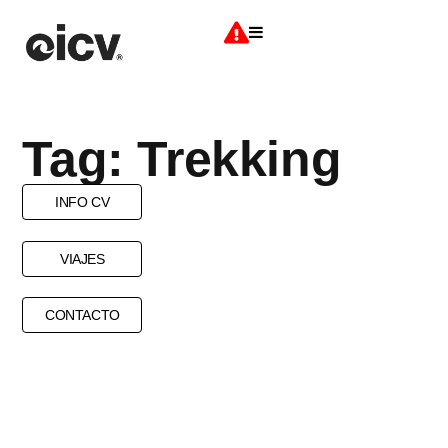
Tag: Trekking
INFO CV
VIAJES
CONTACTO
BRAVA
FOG
PAISATGES
TREKKING