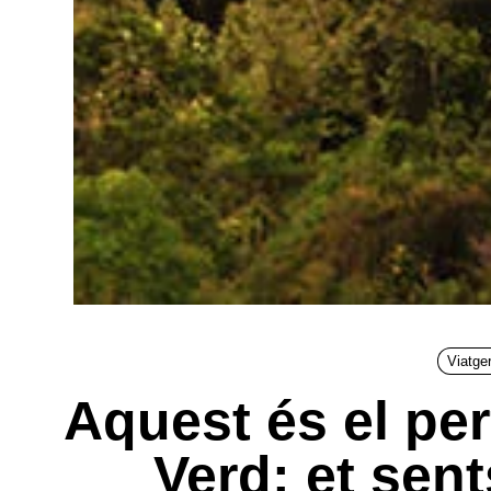
Viatge
Aquest és el per
Verd: et sent