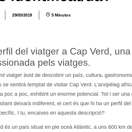
29/03/2019
5 Minutos
erfil del viatger a Cap Verd, un
sionada pels viatges.
l viatger àvid de descobrir un país, cultura, gastronomia 
s se sentirà temptat de visitar Cap Verd. L’arxipèlag afric
a poc a poc, exhibint un enorme potencial. Tot i ser una
sitant deixarà indiferent, el cert és que hi ha un perfil de
ecífic. I tu, encaixes en aquesta descripció?
 és un país situat en ple oceà Atlàntic, a uns 600 km de