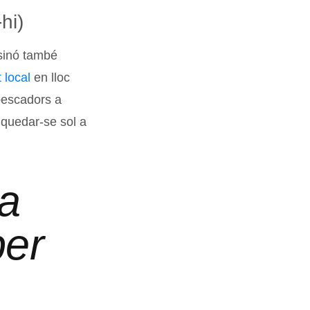
hi)
 sinó també
 local
en lloc
 pescadors a
 quedar-se sol a
ia
per