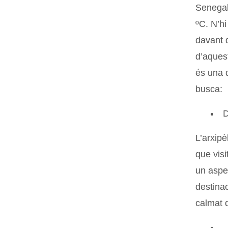
Senegal
ºC. N’h
davant d
d’aquest
és una d
busca:
D
L’arxip
que vis
un aspec
destinac
calmat q