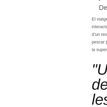
De
El viat
interact
d’un res
pescar 
la super
"U
de
le