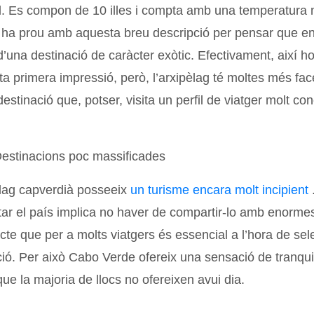
. Es compon de 10 illes i compta amb una temperatura 
i ha prou amb aquesta breu descripció per pensar que e
’una destinació de caràcter exòtic. Efectivament, així h
a primera impressió, però, l’arxipèlag té moltes més fac
estinació que, potser, visita un perfil de viatger molt co
estinacions poc massificades
èlag capverdià posseeix
un turisme encara molt incipient
.
itar el país implica no haver de compartir-lo amb enorme
te que per a molts viatgers és essencial a l’hora de sel
ió. Per això Cabo Verde ofereix una sensació de tranquil·l
ue la majoria de llocs no ofereixen avui dia.