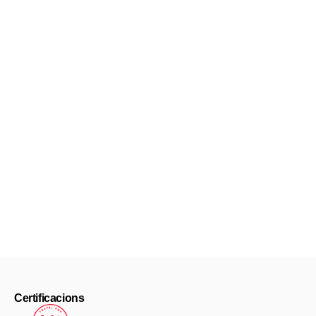
Els vols interns a Cap Verd el 2024:
t’ho expliquem tot
La informació sobre els vols interns a Cap Verd és tan escassa
Certificacions