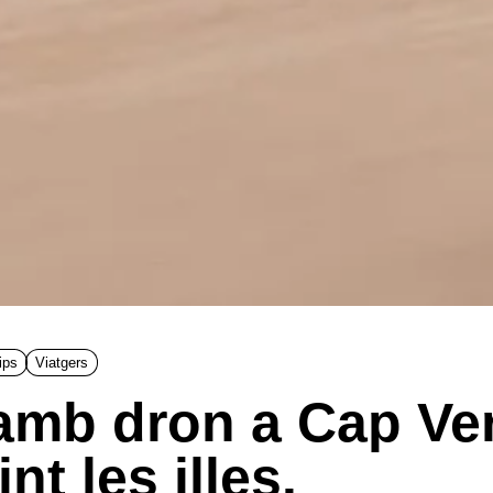
ips
Viatgers
 amb dron a Cap Ve
nt les illes.