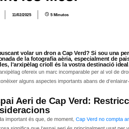
11/02/2025
5 Minutos
buscant volar un dron a Cap Verd? Si sou una pe
onada de la fotografia aèria, especialment de pai
les, l'arxipèlag crioll és la vostra destinació ideal
arxipèlag ofereix un marc incomparable per al vol de dro
 conèixer alguns aspectes importants abans de d’enlairar
pai Aeri de Cap Verd: Restricc
sideracions
a important és que, de moment,
Cap Verd no compta am
cosa significa que l’espai aeri és principalment usat per 