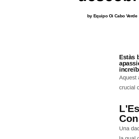
by
Equipo Oi Cabo Verde
Estàs 
apassi
increïb
Aquest 
crucial
L'Es
Con
Una dad
la qual 