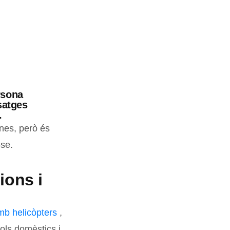
rsona
satges
.
nes, però és
-se.
ions i
b helicòpters
,
vols domèstics i