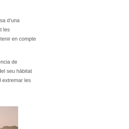
osa d’una
t les
 tenir en compte
ència de
el seu hàbitat
l extremar les