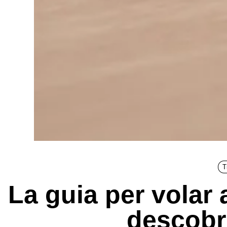
T
La guia per volar
descobri