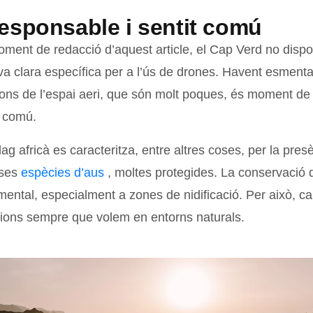
esponsable i sentit comú
oment de redacció d’aquest article, el Cap Verd no disp
va clara específica per a l’ús de drones. Havent esmenta
cions de l’espai aeri, que són molt poques, és moment de
t comú.
lag africà es caracteritza, entre altres coses, per la pres
ses
espècies d’aus
, moltes protegides. La conservació d
ental, especialment a zones de nidificació. Per això, ca
ions sempre que volem en entorns naturals.