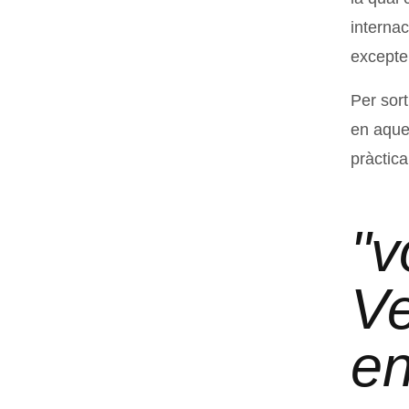
internac
excepte 
Per sor
en aques
pràctica
"v
Ve
en