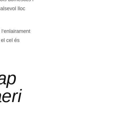
alsevol lloc
l’enlairament
el cel és
Cap
eri