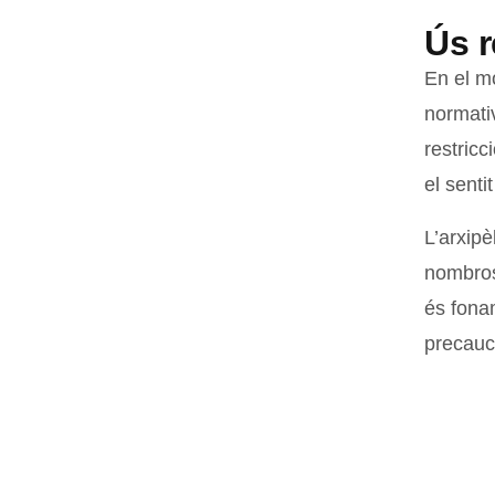
Ús r
En el m
normati
restric
el senti
L’arxipè
nombro
és fonam
precauc